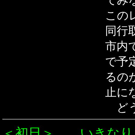
てみ
この
同行
市内
で予
るの
止に
どう
＜初日＞ いきなり