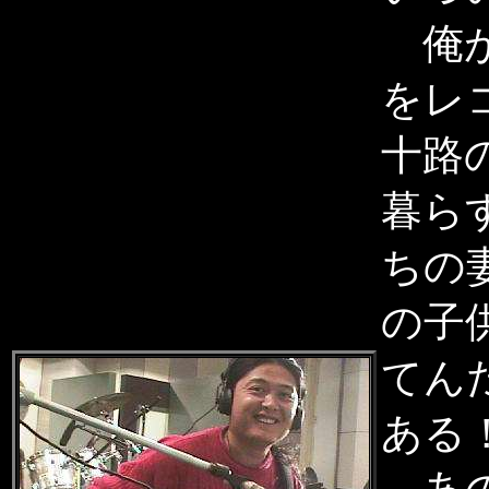
俺が
をレ
十路
暮ら
ちの
の子
てん
ある