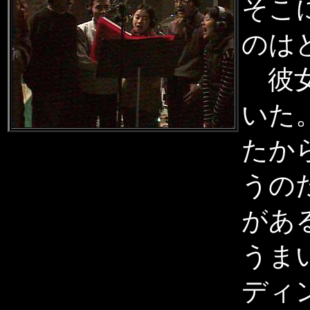
そこ
のは
彼女
いた
たか
うの
があ
うま
ディ