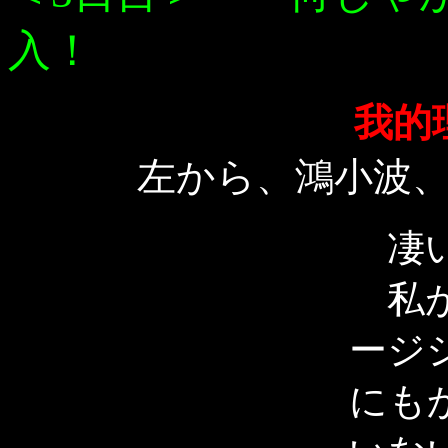
入！
我的
左から、鴻小波
凄い
私が
ージ
にも