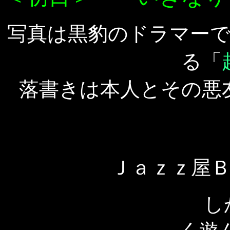
写真は黒豹のドラマー
る「
落書きは本人とその悪
Ｊａｚｚ屋
しか