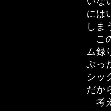
いな
には
しま
この
ム録
ぶっ
シッ
だか
考え