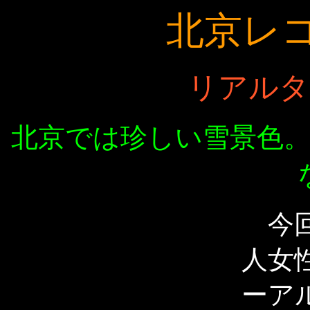
北京レ
リアルタ
北京では珍しい雪景色
今回
人女
ーア