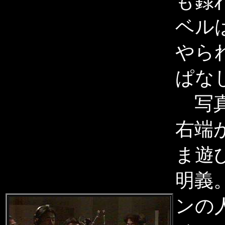
も録
ベル
やら
ぱな
写真
右端
ま遊
明義
ンの