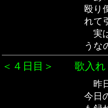
殴り
れて
実は
うな
＜４日目＞ 歌入れ
昨日
今日