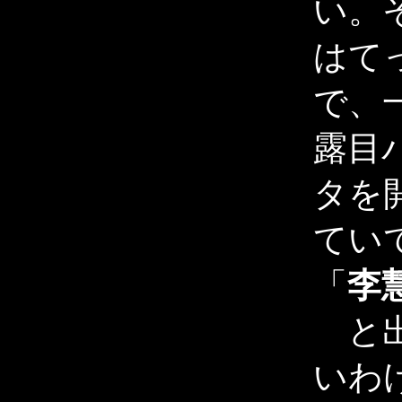
い。
はて
で、
露目
タを
てい
「
李
と出
いわ