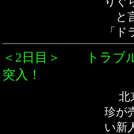
りぐ
と言
「ド
＜2日目＞ トラブ
突入！
北京
珍が
い新