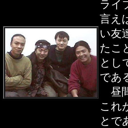
ライ
言え
い友
たこ
とし
であ
昼間
これ
とで