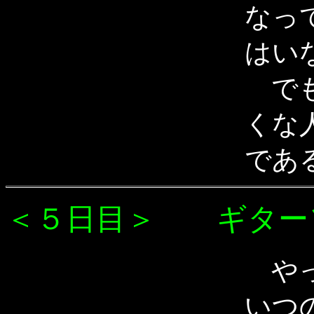
なっ
はい
でも
くな
であ
＜５日目＞ ギター
やっ
いつ