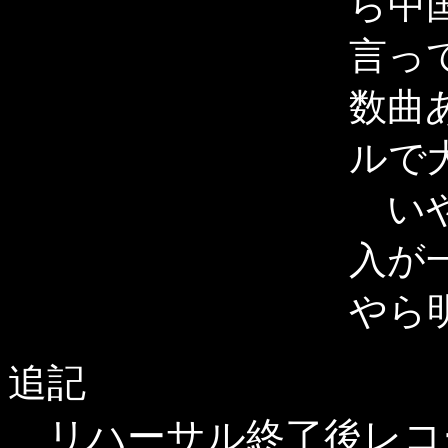
ら中
言っ
数曲
ルで
いや
入が
やら
追記
リハーサル終了後レコ