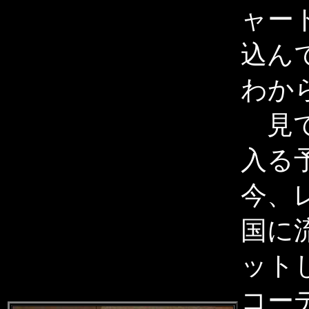
ャー
込ん
わか
見て
入る
今、
国に
ット
コー