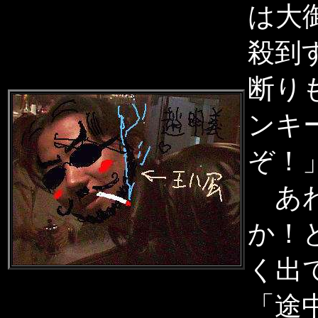
は大
殺到
断り
ンキ
ぞ！
あわ
か！
く出
「途