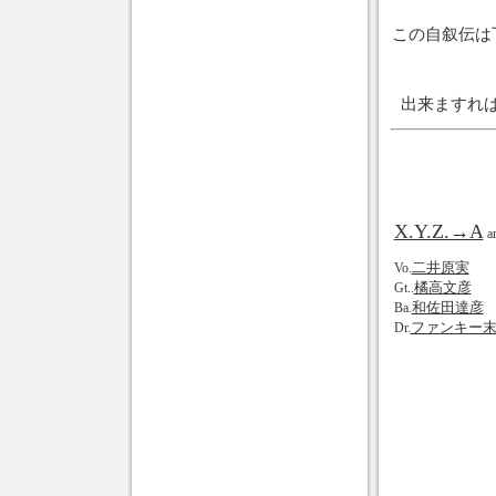
この自叙伝は
出来ますれ
X.Y.Z.→A
ar
二井原実
Vo.
橘高文彦
Gt..
和佐田達彦
Ba.
ファンキー
Dr.