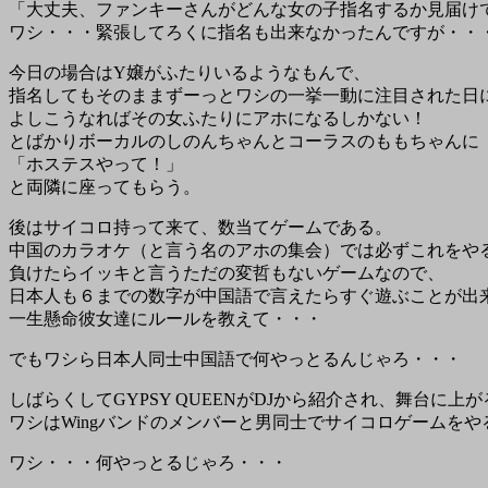
「大丈夫、ファンキーさんがどんな女の子指名するか見届け
ワシ・・・緊張してろくに指名も出来なかったんですが・・
今日の場合はY嬢がふたりいるようなもんで、
指名してもそのままずーっとワシの一挙一動に注目された日
よしこうなればその女ふたりにアホになるしかない！
とばかりボーカルのしのんちゃんとコーラスのももちゃんに
「ホステスやって！」
と両隣に座ってもらう。
後はサイコロ持って来て、数当てゲームである。
中国のカラオケ（と言う名のアホの集会）では必ずこれをや
負けたらイッキと言うただの変哲もないゲームなので、
日本人も６までの数字が中国語で言えたらすぐ遊ぶことが出
一生懸命彼女達にルールを教えて・・・
でもワシら日本人同士中国語で何やっとるんじゃろ・・・
しばらくしてGYPSY QUEENがDJから紹介され、舞台に上が
ワシはWingバンドのメンバーと男同士でサイコロゲームをや
ワシ・・・何やっとるじゃろ・・・