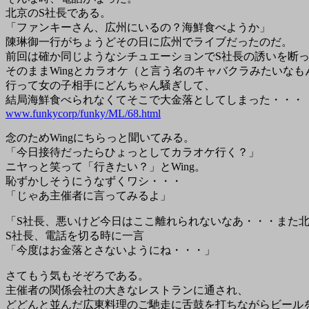
北京のS社長である。
「ファンキーさん、広州にいるの？海鮮食べようか」
陳琳御一行がちょうどその日に広州でライブだったのだ。
前回は確か同じようなシチュエーションでS社長の誘いを断
そのままWingとカラオケ（と言う名のキャバクラみたいなも
行って女の子相手にどんちゃん騒ぎして、
結局海鮮食べられなくてそこで大金落としてしまった・・・
www.funkycorp/funky/ML/68.html
念のためWingにちらっと聞いてみる。
「今日接待だったらひょっとしてカラオケ行く？」
ニヤっと笑って「行きたい？」とWing。
恥ずかしそうにうなずくワシ・・・
「じゃあ主催者に言ってみるよ」
「S社長、悪いけど今日はここ離れられないなあ・・・また
S社長、電話を切る時に一言
「今度はお金落とさないようにね・・・」
さてもう気もそぞろである。
主催者の関係会社の大きなレストランに通され、
どどんと並んだ広東料理のご馳走に舌鼓を打ちながらビール