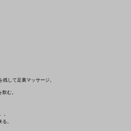
。
gを残して足裏マッサージ。
を飲む。
・・
来る。