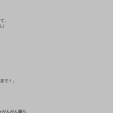
って、
ん）
北京で！」
をがんがん煽り、