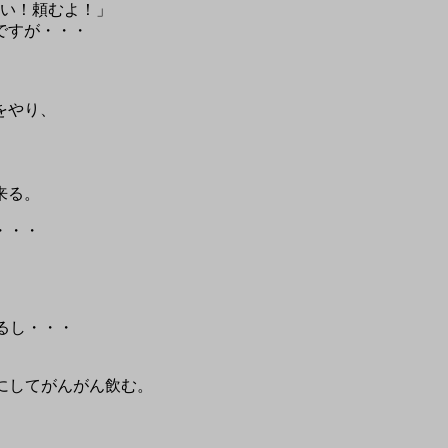
合い！頼むよ！」
ですが・・・
をやり、
来る。
・・・
るし・・・
スにしてがんがん飲む。
）