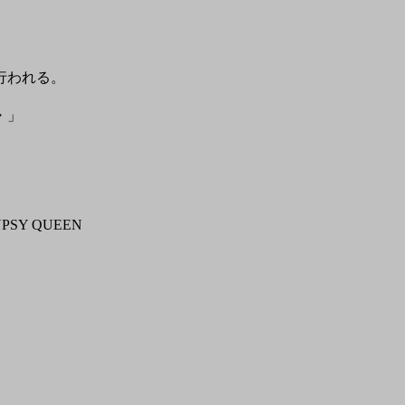
行われる。
・」
Y QUEEN
。