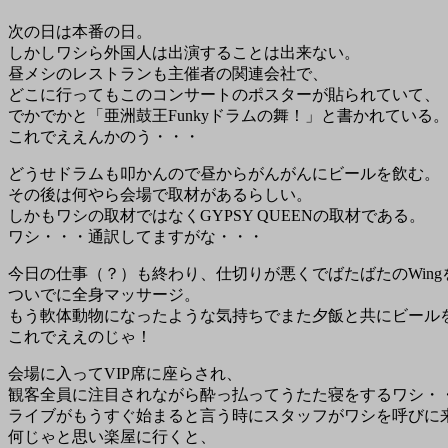
次の日は本番の日。
しかしワシら外国人は出演することは出来ない。
昼メシのレストランも主催者の関連会社で、
どこに行ってもこのコンサートのポスターが貼られていて、
でかでかと「亜洲鼓王Funkyドラムの舞！」と書かれている
これでええんかのう・・・
どうせドラムも叩かんので昼からがんがんにビールを飲む。
その後は何やら会場で取材があるらしい。
しかもワシの取材ではなくGYPSY QUEENの取材である。
ワシ・・・通訳してますがな・・・
今日の仕事（？）も終わり、仕切りが悪くでばたばたのWin
ついでに全身マッサージ。
もう軟体動物になったような気持ちでまた夕飯と共にビール
これでええのじゃ！
会場に入ってVIP席に座らされ、
観客全員に注目されながら酔っ払ってうたた寝をするワシ・
ライブがもうすぐ始まると言う時にスタッフがワシを呼びに
何じゃと思い楽屋に行くと、