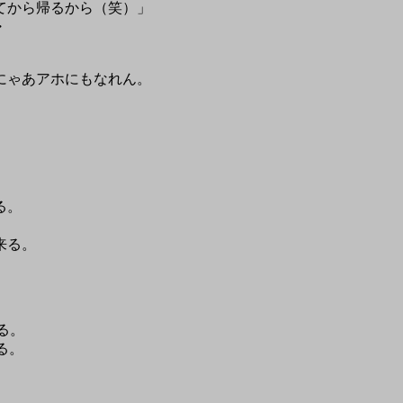
てから帰るから（笑）」
・
にゃあアホにもなれん。
る。
来る。
る。
る。