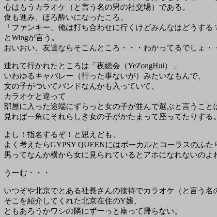
心はもうカラオケ（と言う名の男の社交場）である。
食も進み、ほろ酔いになったころ、
「ファンキー、俺は打ち合わせに行くけどみんなはどうする
とWingが言う。
おいおい、友達ならそこんところ・・・わかってるでしょ・
連れて行かれたところは「夜総会（YeZongHui）」
いわゆるキャバレー（行った事ないが）みたいなもんで、
女の子がついてバンドなんかも入っていて、
カラオケと違って
部屋に入った途端にずらっと女の子が並んで選ぶと言うこと
見れば一角にそれらしき女の子がかたまって座ってたりする
よし！指名するぞ！と思えども、
よく考えたらGYPSY QUEENにはボーカルとコーラスのふ
男ってなんか横から女に見られているとアホになれないのよ
うーむ・・・
いつぞや北京でとある社長さんの接待でカラオケ（と言う名
そこを紹介してくれた北京在住のY嬢、
ともあろうかワシの隣にずーっと座って帰らない。