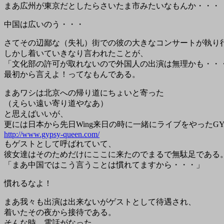
まあ広州が東京だとしたらさいたま市みたいなもんか・・・
中国は広いのう・・・
さてその辺鄙な（失礼）街での彼の大きなコンサートが執り
しかし着いていきなり言われたことが、
「文化部の許可が取れないので外国人の出演は無理かも・・
最初から言えよ！ってなもんである。
まあワシは北京への帰り道にちょいと寄った
（えらい遠い寄り道やなあ）
と思えばいいが、
更には日本から先日Wing来日の時に一緒にライブをやったGYPS
http://www.gypsy-queen.com/
もゲストとして呼ばれていて、
彼女達はそのためだけにここに来たのでまるで無駄足である
「まあ中国ではこう言うことは慣れてますから・・・」
慣れるなよ！
まあ我々も出演は出来ないがゲストとして待遇され、
着いたその夜から接待である。
そんな時、電話がなった。