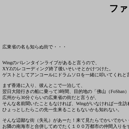
ファ
広東省の名も知らぬ街で・・・
Wingのバレンタインライブがあると言うので、
XYZのレコーディング終了後いそいそとかけつけた。
ゲストとしてアンコールにドラムソロを一緒に叩いてくれと
まず香港に入り、彼んとこで一泊して、
翌日大陸行きの船に乗って3時間、目的地の「佛山（FoSha
広州から30分ぐらいの広東省の街だと言うが、
そんな名前聞いたこともなければ、Wingがいなければ一生
ひょっとしたらこの先一生来ることもないかも知れない。
そんな辺鄙な街（失礼）があーた！来て見たらでかいでかい
お隣の南海市と合併してめでたく１００万都市の仲間入りを