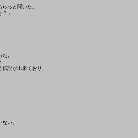
ちらっと聞いた。
き？」
った。
・
う伝説が出来ており、
いない。