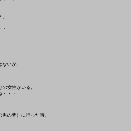
？」
・・
はないが、
。
たりの女性がいる。
ね・・・
の男の夢）に行った時、