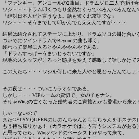
「ファンキー、アンコールの2曲目、ドラムソロ二人で掛け
ワシ・・・ドラム叩くつもり全然なくってべろんべろんなん
「絶対日本人だと言うなよ。話も短く北京語でな」
ワシ・・・そうまでして叩かんでもええんですが・・・
結局は紹介されてステージに上がり、ドラムソロの掛け合い
ついでにツインドラムでBeyondの曲も叩く。
終わって楽屋に入るとやんややんやである。
「ドラムすっげーうまいじゃないですか」
現地のスタッフがころっと態度を変えて感激して話しかけて
この人たち・・・ワシを何しに来た人やと思とったんでしょ
その夜は・・・ついにカラオケである。
しかし・・・VIPルームの貸切で、女の子もナシ。
そりゃWingの亡くなった婚約者のご家族とかも香港から来と
しゃーないので
またGYPSY QUEENのしのんちゃんとももちゃんをホステ
もう持ち帰りかぁ！（カラオケではこう言うシステムがある
と思ってたら、Wingバンドのベーシストがやって来て、