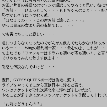
恥ずかしそうにももちゃんと話を始める。
お互い片言の英語なのでワシが通訳してやろうと思い、彼に
「お前・・・ひょっとして・・・ももちゃんのこと・・・好
恥ずかしそうにうつむく彼。
「ほなええわ・・・この席お前に譲った・・・」
やっぱ目先の女より男の友情でしょ・・・
でも実はちょっと寂しい・・・
急につまらなくなったのでがんがん飲んでたらかなり酔っ払
いやー・・・Wingの婚約者一家・・・飲むのよ、これが・・
ちまたでも「ファンキーはドラムも凄いが酒も凄い！」と言
そりゃもうみんな飲ます飲ます・・・
迷惑な伝説なんですけど・・・
翌日、GYPSY QUEEN御一行は香港に渡り、
ライブをやってそこから直接日本に帰ると言う。
ワシはチケットが取れ次第北京に帰ればすむのだが、
やることが多すぎてかスタッフがチケットを手配してくれて
「お前はどうすんの？」